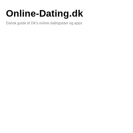
Skip
to
Online-Dating.dk
content
Dansk guide til DK's online datingsider og apps